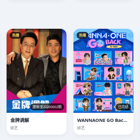
热播
热播
更新至20260602期
已完结
金牌调解
WANNAONE GO Back To Base
综艺
综艺