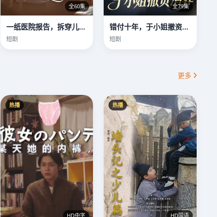
全60集
全79集
一纸医院报告，拆穿儿媳谎言
错付十年，于小姐撤资清算
短剧
短剧
更多
热播
热播
HD中字
HD国语