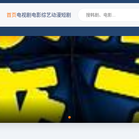
首页
电视剧
电影
综艺
动漫
短剧