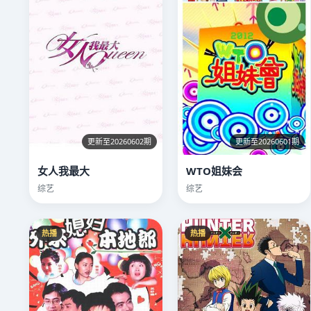
更新至20260602期
更新至20260601期
女人我最大
WTO姐妹会
综艺
综艺
热播
热播