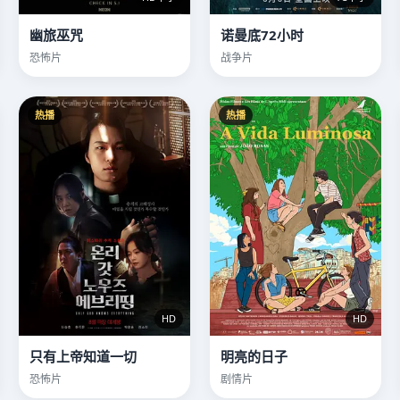
幽旅巫咒
诺曼底72小时
恐怖片
战争片
热播
热播
HD
HD
只有上帝知道一切
明亮的日子
恐怖片
剧情片