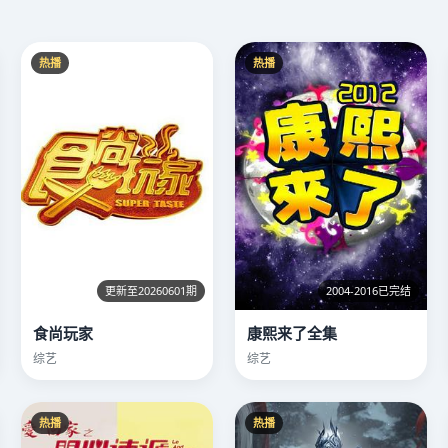
热播
热播
更新至20260601期
2004-2016已完结
食尚玩家
康熙来了全集
综艺
综艺
热播
热播