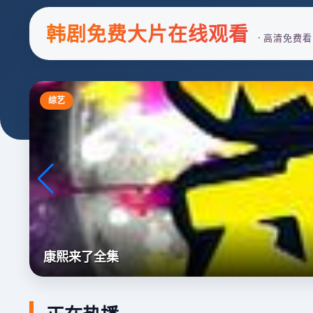
韩剧免费大片在线观看
· 高清免费看
动漫
名侦探柯南国语版