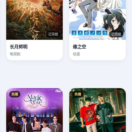
已完结
已完结
长月烬明
缘之空
电视剧
动漫
热播
热播