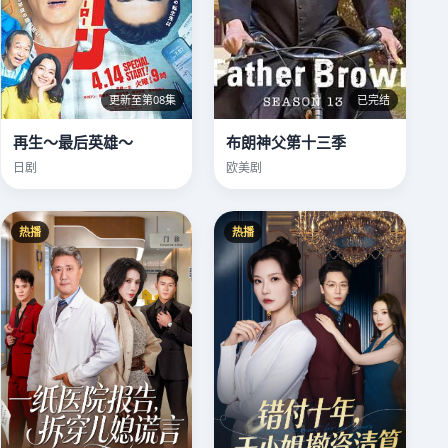
更新至第08集
已完结
再生～最后英雄～
布朗神父第十三季
日剧
欧美剧
热播
热播