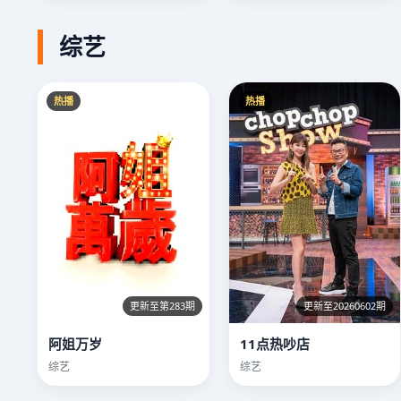
综艺
热播
热播
更新至第283期
更新至20260602期
阿姐万岁
11点热吵店
综艺
综艺